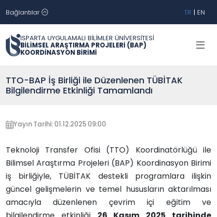
Bağlantılar
TR
|
EN
ISPARTA UYGULAMALI BİLİMLER ÜNİVERSİTESİ
BİLİMSEL ARAŞTIRMA PROJELERİ (BAP)
KOORDİNASYON BİRİMİ
TTO-BAP İş Birliği ile Düzenlenen TÜBİTAK
Bilgilendirme Etkinliği Tamamlandı
Yayın Tarihi: 01.12.2025 09:00
Teknoloji Transfer Ofisi (TTO) Koordinatörlüğü ile
Bilimsel Araştırma Projeleri (BAP) Koordinasyon Birimi
iş birliğiyle, TÜBİTAK destekli programlara ilişkin
güncel gelişmelerin ve temel hususların aktarılması
amacıyla düzenlenen çevrim içi eğitim ve
bilgilendirme etkinliği
26 Kasım 2025 tarihinde