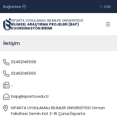
Bağlantılar
TR
|
EN
ISPARTA UYGULAMALI BİLİMLER ÜNİVERSİTESİ
BİLİMSEL ARAŞTIRMA PROJELERİ (BAP)
KOORDİNASYON BİRİMİ
İletişim
02462146558
02462146565
...
bap@isparta.edu.tr
ISPARTA UYGULAMALI BİLİMLER ÜNİVERSİTESİ Orman
Fakültesi Zemin Kat Z-16 Çünür/Isparta