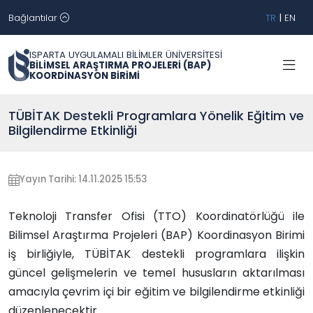
Bağlantılar
TR
|
EN
ISPARTA UYGULAMALI BİLİMLER ÜNİVERSİTESİ
BİLİMSEL ARAŞTIRMA PROJELERİ (BAP)
KOORDİNASYON BİRİMİ
TÜBİTAK Destekli Programlara Yönelik Eğitim ve
Bilgilendirme Etkinliği
Yayın Tarihi: 14.11.2025 15:53
Teknoloji Transfer Ofisi (TTO) Koordinatörlüğü ile
Bilimsel Araştırma Projeleri (BAP) Koordinasyon Birimi
iş birliğiyle, TÜBİTAK destekli programlara ilişkin
güncel gelişmelerin ve temel hususların aktarılması
amacıyla çevrim içi bir eğitim ve bilgilendirme etkinliği
düzenlenecektir.