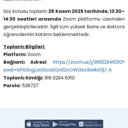
Söz konusu toplantı
26 Kasım 2025 tarihinde, 13:30–
14:30 saatleri arasında
Zoom platformu üzerinden
gerçekleştirilecektir. İlgili tüm yüksek lisans ve doktora
öğrencilerinin katılımı beklenmektedir.
Toplantı Bilgileri:
Platform:
Zoom
Bağlantı Adresi:
https://zoom.us/j/91602946310?
pwd=MYb5xgLzsSScaXQn0ZcOWGbUbMb03j.1
Toplantı Kimliği:
916 0294 6310
Parola:
528727